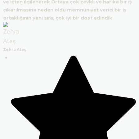
ve içten ilgilenerek Ortaya çok zevkli ve harika bir iş
çıkarılmasına neden oldu memnuniyet verici bir iş
ortaklığının yanı sıra, çok iyi bir dost edindik.
Zehra Ateş