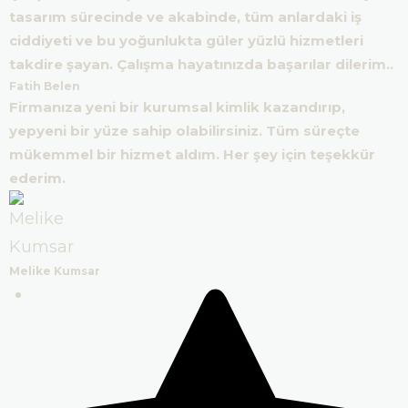
tasarım sürecinde ve akabinde, tüm anlardaki iş
ciddiyeti ve bu yoğunlukta güler yüzlü hizmetleri
takdire şayan. Çalışma hayatınızda başarılar dilerim..
Fatih Belen
Firmanıza yeni bir kurumsal kimlik kazandırıp,
yepyeni bir yüze sahip olabilirsiniz. Tüm süreçte
mükemmel bir hizmet aldım. Her şey için teşekkür
ederim.
Melike Kumsar