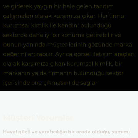
ve giderek yaygın bir hale gelen tanıtım
çalışmaları olarak karşımıza çıkar. Her firma
kurumsal kimlik ile kendini bulunduğu
sektörde daha iyi bir konuma getirebilir ve
bunun yanında müşterilerinin gözünde marka
değerini artırabilir. Ayrıca görsel iletişim araçları
olarak karşımıza çıkan kurumsal kimlik, bir
markanın ya da firmanın bulunduğu sektör
içerisinde öne çıkmasını da sağlar
Müşteri Yorumlar
Hayal gücü ve yaratıcılığın bir arada olduğu, samimi