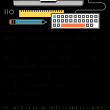
Sizler için tasarlayacağımız logo ve
vereceğimiz tasarım hizmeti
sayesinde pek çok marka arasından
sıyrılarak dikkatleri üzerinize
toplayacak ve çok kolay bir şekilde
kendi müşteri kitlenize
ulaşabileceksiniz.
Her şirket ya da işletme tarafından önemsenen