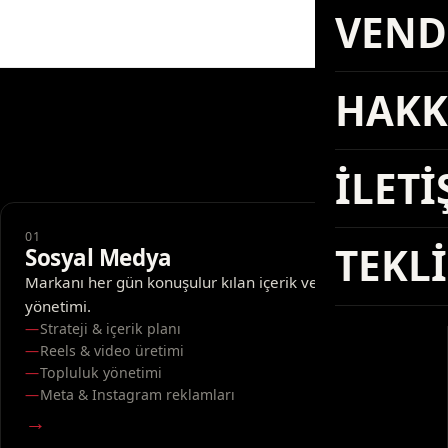
VEN
TR
/
EN
HAK
İLET
01
TEK
Sosyal Medya
Markanı her gün konuşulur kılan içerik ve topluluk
yönetimi.
Strateji & içerik planı
Reels & video üretimi
Topluluk yönetimi
Meta & Instagram reklamları
→