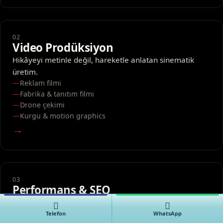
02
Video Prodüksiyon
Hikâyeyi metinle değil, hareketle anlatan sinematik
üretim.
Reklam filmi
Fabrika & tanıtım filmi
Drone çekimi
Kurgu & motion graphics
→
03
Performans & SEO
Görünürlüğü ölçülebilir büyümeye çeviren dijital
pazarlama.
Telefon
WhatsApp